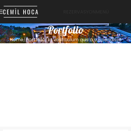
REZERVASYON
MENÜ
Portfolio
Home
Portfolio
Et vestibulum quis a suspendisse