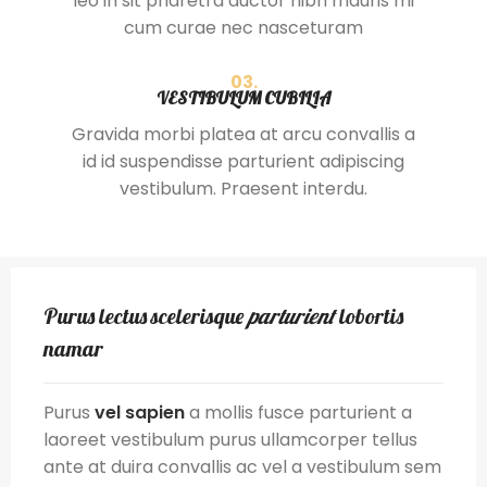
leo in sit pharetra auctor nibh mauris mi
cum curae nec nasceturam
03.
VESTIBULUM CUBILIA
Gravida morbi platea at arcu convallis a
id id suspendisse parturient adipiscing
vestibulum. Praesent interdu.
Purus lectus scelerisque
parturient
lobortis
namar
Purus
vel sapien
a mollis fusce parturient a
laoreet vestibulum purus ullamcorper tellus
ante at duira convallis ac vel a vestibulum sem