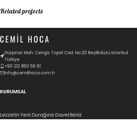
Related projects
A lacus bibendum pulvinar
Furniture
Gürpınar Mah. Cengiz Topel Cad. No:20 Beylikdüzü Istanbul
Türkiye
+90 212 850 56 61
info@cemilhoca.com.tr
KURUMSAL
Lezzetin Yeni Durağına Davetlisiniz
© Copyright Cemil Hoca | Tüm Hakları Saklıdır