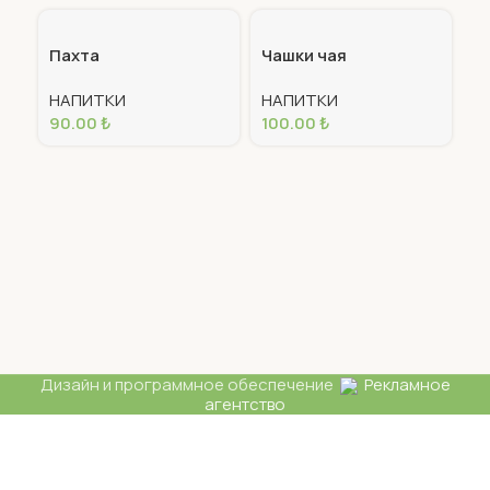
Пахта
Чашки чая
НАПИТКИ
НАПИТКИ
90.00
₺
100.00
₺
М
Н
7
Дизайн и программное обеспечение
Рекламное
агентство